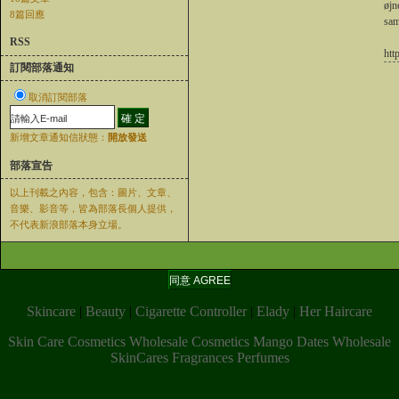
øjn
8篇回應
sa
RSS
htt
訂閱部落通知
取消訂閱部落
新增文章通知信狀態：
開放發送
部落宣告
以上刊載之內容，包含：圖片、文章、
音樂、影音等，皆為部落長個人提供，
不代表新浪部落本身立場。
同意 AGREE
Skincare
|
Beauty
|
Cigarette Controller
|
Elady
|
Her Haircare
Skin Care
Cosmetics Wholesale
Cosmetics
Mango
Dates
Wholesale
SkinCares
Fragrances
Perfumes