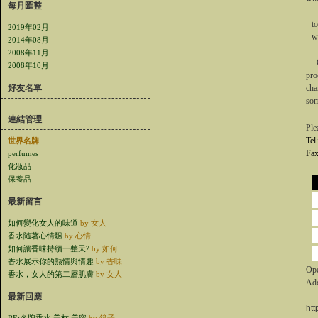
每月匯整
t
2019年02月
w
2014年08月
2008年11月
Our
2008年10月
pro
好友名單
cha
som
連結管理
Ple
Tel
世界名牌
Fax
perfumes
化妝品
保養品
最新留言
如何變化女人的味道
by 女人
香水隨著心情飄
by 心情
如何讓香味持續一整天?
by 如何
香水展示你的熱情與情趣
by 香味
Ope
香水，女人的第二層肌膚
by 女人
Add
最新回應
htt