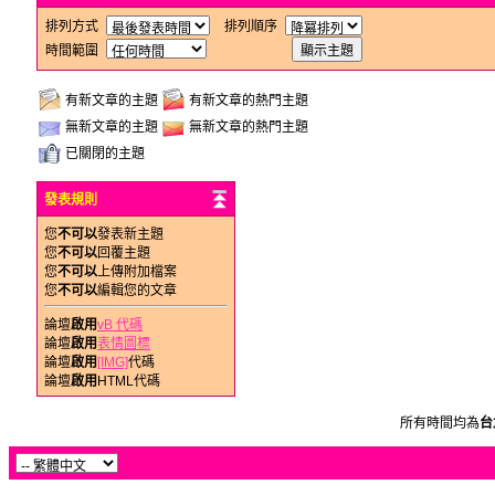
排列方式
排列順序
時間範圍
有新文章的主題
有新文章的熱門主題
無新文章的主題
無新文章的熱門主題
已關閉的主題
發表規則
您
不可以
發表新主題
您
不可以
回覆主題
您
不可以
上傳附加檔案
您
不可以
編輯您的文章
論壇
啟用
vB 代碼
論壇
啟用
表情圖標
論壇
啟用
[IMG]
代碼
論壇
啟用
HTML代碼
所有時間均為
台