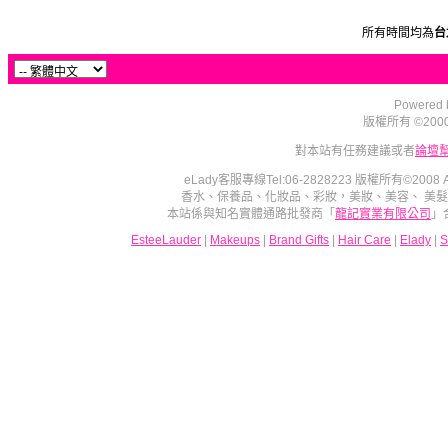
所有時間均為
台
Powered b
版權所有 ©2000 - 2
對本站有任務建議或者
論壇
eLady客服專線Tel:06-2828223 版權所有©2008
香水、保養品、化妝品、彩妝，美妝、美容、 美
本站係與知名實體通路批發商「
龍記實業有限公司
」
EsteeLauder
|
Makeups
|
Brand Gifts
|
Hair Care
|
Elady
|
S