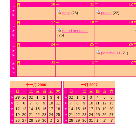
10
11
12
日
一
二
>
>
erisa
(26)
prairie
(22)
>
17
18
19
日
一
二
>
>
brand.perfumes
>
(26)
24
25
26
日
一
二
>
>
porsche911
(21)
>
31
1
2
日
一
二
>
>
>
十一月 2006
一月 2007
日
一
二
三
四
五
六
日
一
二
三
四
五
六
>
29
30
31
1
2
3
4
>
31
1
2
3
4
5
6
>
5
6
7
8
9
10
11
>
7
8
9
10
11
12
13
>
12
13
14
15
16
17
18
>
14
15
16
17
18
19
20
>
19
20
21
22
23
24
25
>
21
22
23
24
25
26
27
>
26
27
28
29
30
1
2
>
28
29
30
31
1
2
3