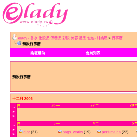
elady - 香水 化妝品 保養品 彩妝 美容 禮品 包包- 討論區
>
行事曆
預設行事曆
論壇幫助
會員列表
預設行事曆
十二月 2006
26
27
28
日
一
二
>
>
>
3
4
5
日
一
二
>
>
dior
(21)
bags_works
(19)
perfume.ha
(22)
>