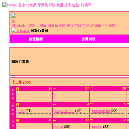
elady - 香水 化妝品 保養品 彩妝 美容 禮品 包包- 討論區
>
行事曆
預設行事曆
論壇幫助
會員列表
預設行事曆
十二月 2006
26
27
28
日
一
二
>
>
>
3
4
5
日
一
二
>
>
dior
(21)
bags_works
(19)
perfume.ha
(22)
>
10
11
12
日
一
二
>
>
erisa
(26)
prairie
(22)