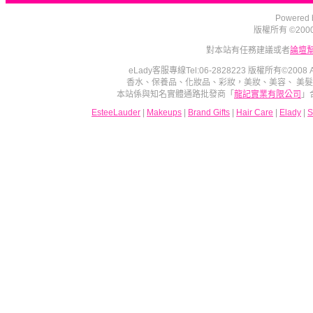
Powered b
版權所有 ©2000 - 2
對本站有任務建議或者
論壇
eLady客服專線Tel:06-2828223 版權所有©2008
香水、保養品、化妝品、彩妝，美妝、美容、 美
本站係與知名實體通路批發商「
龍記實業有限公司
」
EsteeLauder
|
Makeups
|
Brand Gifts
|
Hair Care
|
Elady
|
S