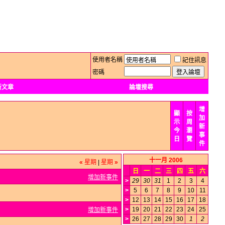
使用者名稱
記住訊息
密碼
新文章
論壇搜尋
增
顯
按
加
示
周
新
今
瀏
事
日
覽
件
十一月 2006
«
星期
|
星期
»
日
一
二
三
四
五
六
增加新事件
>
29
30
31
1
2
3
4
>
5
6
7
8
9
10
11
>
12
13
14
15
16
17
18
>
19
20
21
22
23
24
25
增加新事件
>
26
27
28
29
30
1
2