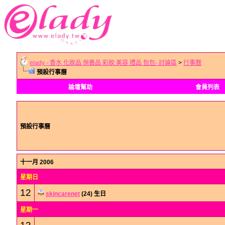
elady - 香水 化妝品 保養品 彩妝 美容 禮品 包包- 討論區
>
行事曆
預設行事曆
論壇幫助
會員列表
預設行事曆
十一月 2006
星期日
12
skincarenet
(24) 生日
星期一