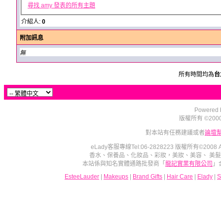
尋找 amy 發表的所有主題
介紹人:
0
附加訊息
無
所有時間均為
台
Powered b
版權所有 ©2000 - 2
對本站有任務建議或者
論壇
eLady客服專線Tel:06-2828223 版權所有©2008
香水、保養品、化妝品、彩妝，美妝、美容、 美
本站係與知名實體通路批發商「
龍記實業有限公司
」
EsteeLauder
|
Makeups
|
Brand Gifts
|
Hair Care
|
Elady
|
S