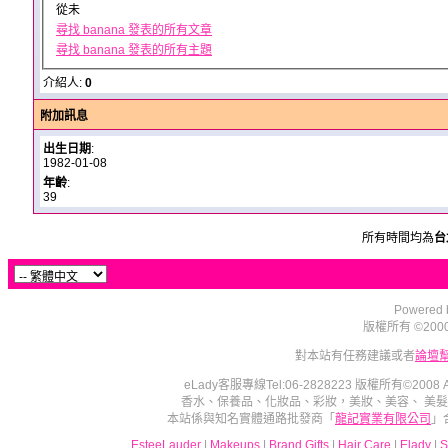
從未
尋找 banana 發表的所有文章
尋找 banana 發表的所有主題
介紹人:
0
附加訊息
出生日期
:
1982-01-08
年齡
:
39
所有時間均為
台
Powered b
版權所有 ©2000 - 2
對本站有任務建議或者
論壇
eLady客服專線Tel:06-2828223 版權所有©2008
香水、保養品、化妝品、彩妝，美妝、美容、 美
本站係與知名實體通路批發商「
龍記實業有限公司
」
EsteeLauder
|
Makeups
|
Brand Gifts
|
Hair Care
|
Elady
|
S