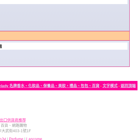
組
elady 名牌香水、化妝品、保養品、美妝，禮品、包包、百貨
-
文字模式
-
返回頂端
出口供貨商推荐
、百貨、網路購物
武街403-1號1F
gJyi
|
Perfume
|
Lancome