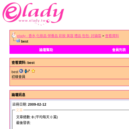
elady - 香水 化妝品 保養品 彩妝 美容 禮品 包包- 討論區
>
查看資料
best
論壇幫助
會員列表
查看資料
: best
best
初級會員
論壇訊息
註冊日期:
2009-02-12
文章
文章總數:
0
(平均每天 0 篇)
最後發表: