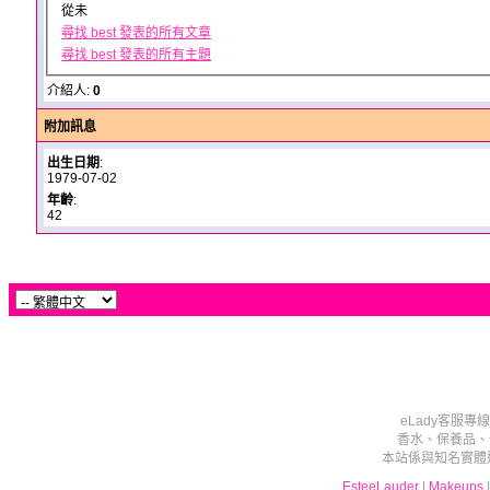
從未
尋找 best 發表的所有文章
尋找 best 發表的所有主題
介紹人:
0
附加訊息
出生日期
:
1979-07-02
年齡
:
42
eLady客服專線T
香水、保養品、
本站係與知名實體
EsteeLauder
|
Makeups