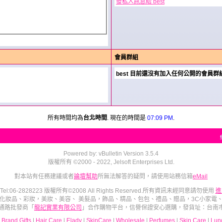
發私人訊息給 best
會員群組
best 目前還沒有加入任何公開的會員群
所有時間均為
台北時間
. 現在的時間是
07:09 PM
.
Powered by: vBulletin Version 3.5.4
版權所有 ©2000 - 2022, Jelsoft Enterprises Ltd.
對本站有任務建議或者
論壇幫助
所無法解答的疑問，請使用站務信箱
eMail
el:06-2828223 版權所有©2008 All Rights Reserved.所有資訊未經同意請勿使用
進
化妝品、彩妝，美妝、美容、 美髮品，飾品、精品、包包、禮品、贈品，3C小家電
通路批發商「
龍記實業有限公司
」合作購物平台，信譽保證安心選購，發貨址：台南市大
|
Brand Gifts
|
Hair Care
|
Elady
|
SkinCare
|
Wholesale
|
Perfumes
|
Skin Care
|
Lun