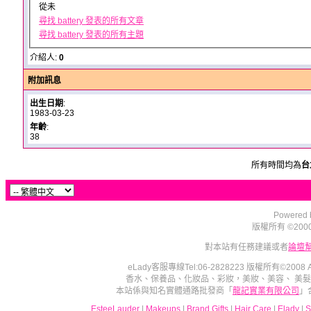
從未
尋找 battery 發表的所有文章
尋找 battery 發表的所有主題
介紹人:
0
附加訊息
出生日期
:
1983-03-23
年齡
:
38
所有時間均為
台
Powered b
版權所有 ©2000 - 2
對本站有任務建議或者
論壇
eLady客服專線Tel:06-2828223 版權所有©2008
香水、保養品、化妝品、彩妝，美妝、美容、 美
本站係與知名實體通路批發商「
龍記實業有限公司
」
EsteeLauder
|
Makeups
|
Brand Gifts
|
Hair Care
|
Elady
|
S