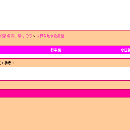
 祝福語 表白語句 分享
>
世界各地食物擺盤
行事曆
今日
賞，參考。