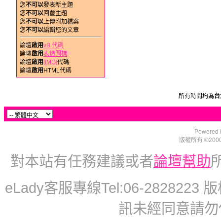
您
不可以
發表新主題
您
不可以
回覆主題
您
不可以
上傳附加檔案
您
不可以
編輯您的文章
論壇
啟用
vB 代碼
論壇
啟用
表情圖標
論壇
啟用
[IMG]
代碼
論壇
啟用
HTML代碼
所有時間均為
台
Powered b
版權所有 ©2000 - 2
對本站有任務建議或者
論壇幫助
eLady客服專線Tel:06-2828223 版權
訊未經同意請