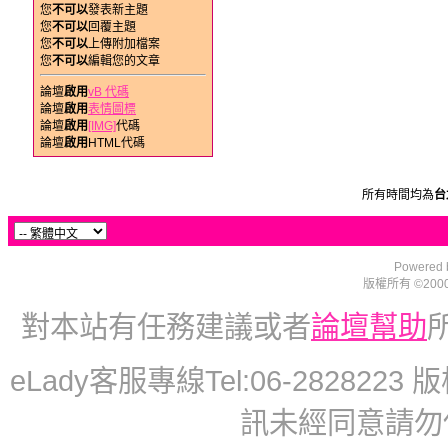
您
不可以
發表新主題
您
不可以
回覆主題
您
不可以
上傳附加檔案
您
不可以
編輯您的文章
論壇
啟用
vB 代碼
論壇
啟用
表情圖標
論壇
啟用
[IMG]
代碼
論壇
啟用
HTML代碼
所有時間均為
台
Powered b
版權所有 ©2000 - 2
對本站有任務建議或者
論壇幫助
eLady客服專線Tel:06-2828223 版權
訊未經同意請