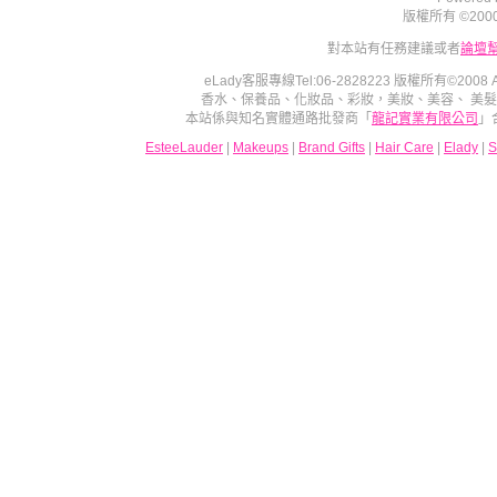
版權所有 ©2000 - 2
對本站有任務建議或者
論壇
eLady客服專線Tel:06-2828223 版權所有©2008
香水、保養品、化妝品、彩妝，美妝、美容、 美
本站係與知名實體通路批發商「
龍記實業有限公司
」
EsteeLauder
|
Makeups
|
Brand Gifts
|
Hair Care
|
Elady
|
S