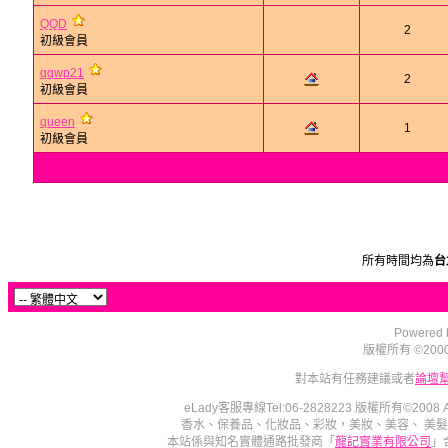
QQD
2
初級會員
qqwp21
2
初級會員
queen
1
初級會員
所有時間均為
台
Powered b
版權所有 ©2000 - 2
對本站有任務建議或者
論壇
eLady客服專線Tel:06-2828223 版權所有©2008
香水、保養品、化妝品、彩妝，美妝、美容、 美
本站係與知名實體通路批發商「
龍記實業有限公司
」