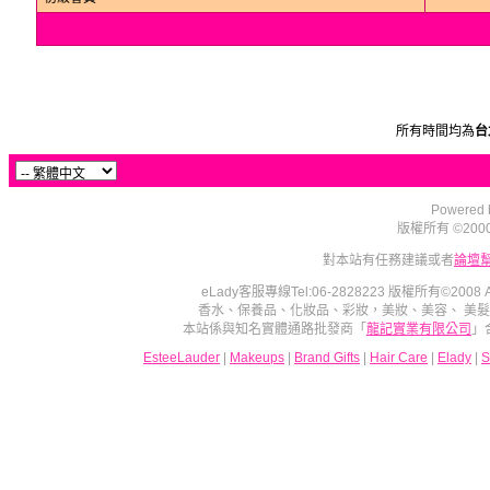
所有時間均為
台
Powered b
版權所有 ©2000 - 2
對本站有任務建議或者
論壇
eLady客服專線Tel:06-2828223 版權所有©2008
香水、保養品、化妝品、彩妝，美妝、美容、 美
本站係與知名實體通路批發商「
龍記實業有限公司
」
EsteeLauder
|
Makeups
|
Brand Gifts
|
Hair Care
|
Elady
|
S