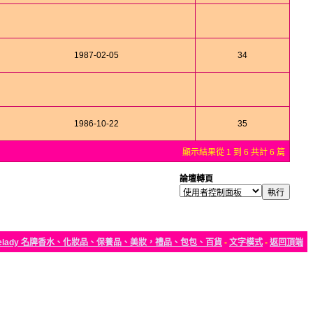
1987-02-05
34
1986-10-22
35
顯示結果從 1 到 6 共計 6 篇
論壇轉頁
elady 名牌香水、化妝品、保養品、美妝，禮品、包包、百貨
-
文字模式
-
返回頂端