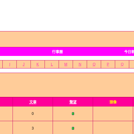
行事曆
今日
I
J
K
L
M
N
O
P
Q
文章
聲望
頭像
0
3