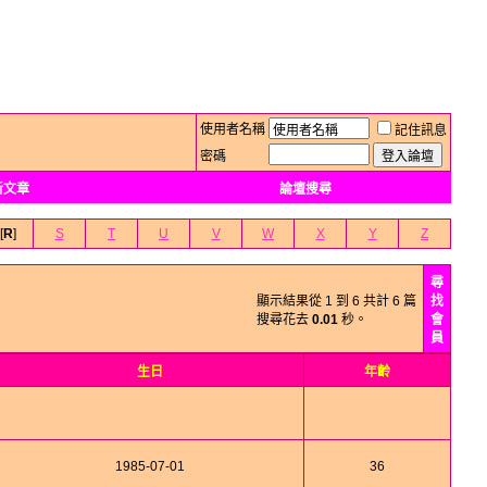
使用者名稱
記住訊息
密碼
新文章
論壇搜尋
[
R
]
S
T
U
V
W
X
Y
Z
尋
顯示結果從 1 到 6 共計 6 篇
找
搜尋花去
0.01
秒。
會
員
生日
年齡
1985-07-01
36